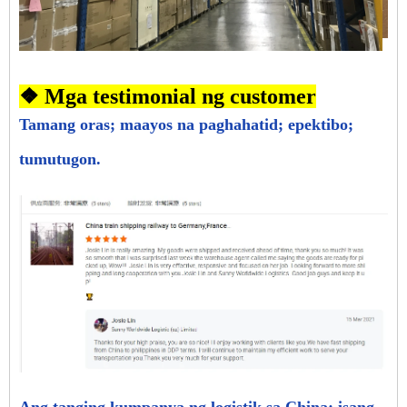
❖ Mga testimonial ng customer
Tamang oras; maayos na paghahatid; epektibo;
tumutugon.