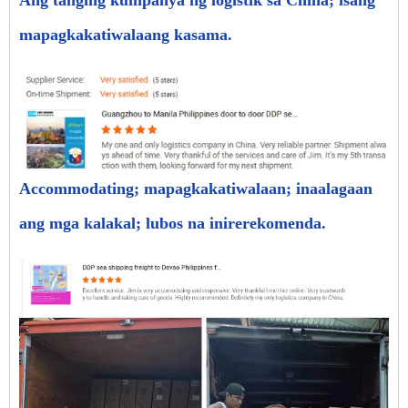
Ang tanging kumpanya ng logistik sa China; isang
mapagkakatiwalaang kasama.
Accommodating; mapagkakatiwalaan; inaalagaan
ang mga kalakal; lubos na inirerekomenda.