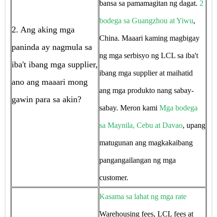
bansa sa pamamagitan ng dagat.
2
bodega sa Guangzhou at Yiwu
,
2. Ang aking mga
China. Maaari kaming magbigay
paninda ay nagmula sa
ng mga serbisyo ng LCL sa iba't
iba't ibang mga supplier,
ibang mga supplier at maihatid
ano ang maaari mong
ang mga produkto nang sabay-
gawin para sa akin?
sabay. Meron kami
Mga bodega
sa Maynila, Cebu at Davao
, upang
matugunan ang magkakaibang
pangangailangan ng mga
customer.
Kasama sa lahat ng mga rate
Warehousing fees, LCL fees at