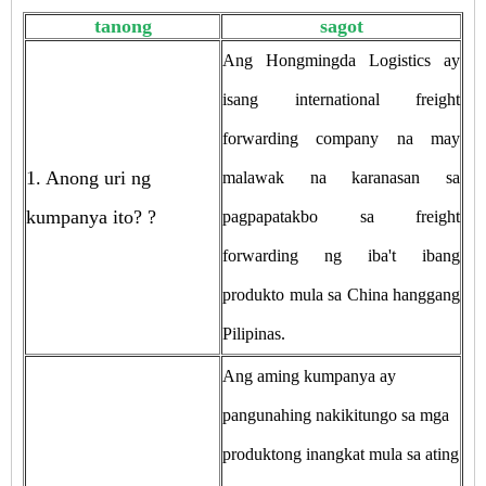
tanong
sagot
Ang Hongmingda Logistics ay
isang international freight
forwarding company na may
1. Anong uri ng
malawak na karanasan sa
kumpanya ito?
?
pagpapatakbo sa freight
forwarding ng iba't ibang
produkto mula sa China hanggang
Pilipinas.
Ang aming kumpanya ay
pangunahing nakikitungo sa mga
produktong inangkat mula sa ating