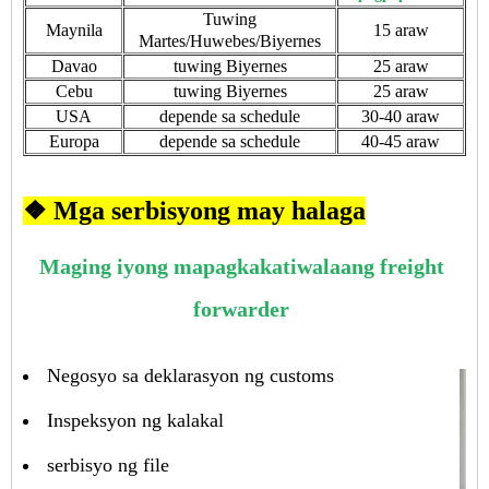
Tuwing
Maynila
15 araw
Martes/Huwebes/Biyernes
Davao
tuwing Biyernes
25 araw
Cebu
tuwing Biyernes
25 araw
USA
depende sa schedule
30-40 araw
Europa
depende sa schedule
40-45 araw
❖ Mga serbisyong may halaga
Maging iyong mapagkakatiwalaang freight
forwarder
Negosyo sa deklarasyon ng customs
Inspeksyon ng kalakal
serbisyo ng file