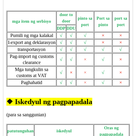
door to
pinto sa
Port sa
port sa
door
mga item ng serbisyo
port
pinto
port
DDP
DDU
Pumili ng mga kalakal
√
√
√
×
×
I-export ang deklarasyon
√
√
√
×
×
transportasyon
√
√
√
√
√
Pag-import ng customs
√
√
×
√
×
clearance
Mga tungkulin sa
√
×
×
√
×
customs at VAT
Paghahatid
√
√
×
√
×
❖ Iskedyul ng pagpapadala
(para sa sanggunian)
Oras ng
patutunguhan
iskedyul
pagpapadala