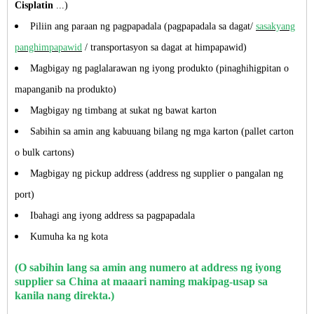
Cisplatin
...)
Piliin ang paraan ng pagpapadala (pagpapadala sa dagat/
sasakyang
panghimpapawid
/ transportasyon sa dagat at himpapawid)
Magbigay ng paglalarawan ng iyong produkto (pinaghihigpitan o
mapanganib na produkto)
Magbigay ng timbang at sukat ng bawat karton
Sabihin sa amin ang kabuuang bilang ng mga karton (pallet carton
o bulk cartons)
Magbigay ng pickup address (address ng supplier o pangalan ng
port)
Ibahagi ang iyong address sa pagpapadala
Kumuha ka ng kota
(O sabihin lang sa amin ang numero at address ng iyong
supplier sa China at maaari naming makipag-usap sa
kanila nang direkta.)